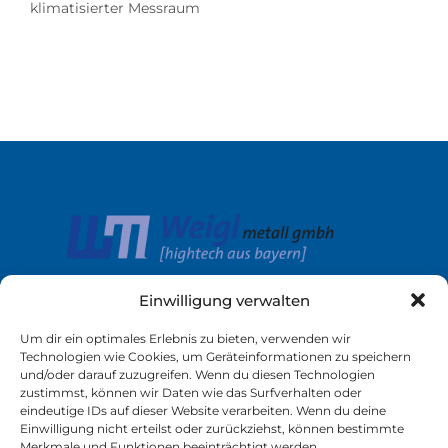
klimatisierter Messraum
Einwilligung verwalten
Um dir ein optimales Erlebnis zu bieten, verwenden wir
Links
Service
Technologien wie Cookies, um Geräteinformationen zu speichern
und/oder darauf zuzugreifen. Wenn du diesen Technologien
Unternehmen
Kontakt
zustimmst, können wir Daten wie das Surfverhalten oder
eindeutige IDs auf dieser Website verarbeiten. Wenn du deine
Leistungen
Download
Einwilligung nicht erteilst oder zurückziehst, können bestimmte
Merkmale und Funktionen beeinträchtigt werden.