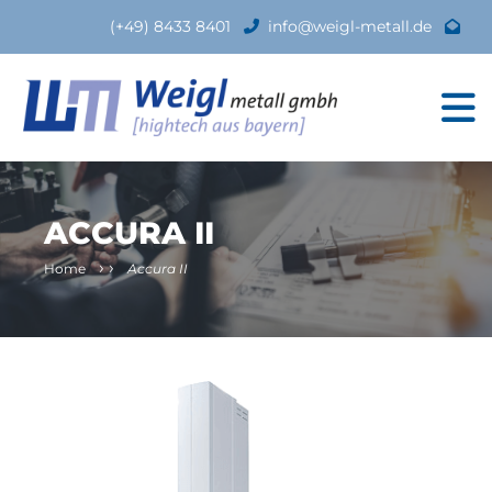
(+49) 8433 8401
info@weigl-metall.de
ACCURA II
›
›
Home
Accura II