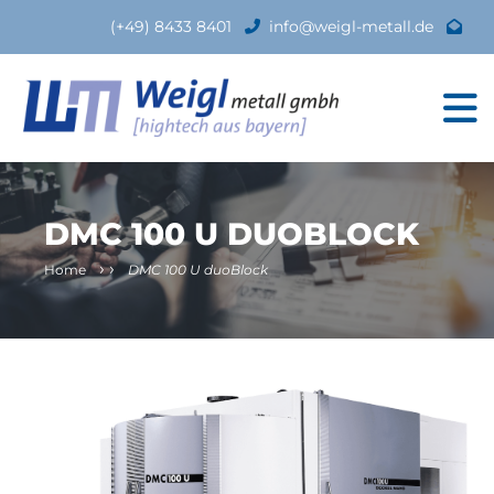
(+49) 8433 8401
info@weigl-metall.de
DMC 100 U DUOBLOCK
›
›
Home
DMC 100 U duoBlock