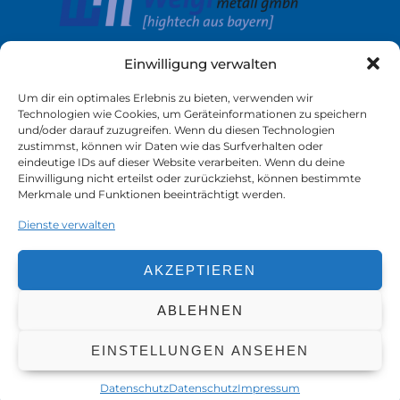
Einwilligung verwalten
Um dir ein optimales Erlebnis zu bieten, verwenden wir
Links
Service
Technologien wie Cookies, um Geräteinformationen zu speichern
und/oder darauf zuzugreifen. Wenn du diesen Technologien
Unternehmen
Kontakt
zustimmst, können wir Daten wie das Surfverhalten oder
eindeutige IDs auf dieser Website verarbeiten. Wenn du deine
Leistungen
Download
Einwilligung nicht erteilst oder zurückziehst, können bestimmte
Merkmale und Funktionen beeinträchtigt werden.
Qualität
Dienste verwalten
Referenzen
AKZEPTIEREN
Maschinenpark
ABLEHNEN
AGBs
Impressum
Datenschutz
EINSTELLUNGEN ANSEHEN
2026
©
Weigl Metall GmbH
Datenschutz
Datenschutz
Impressum