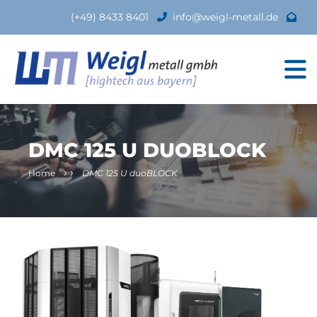
(+49) 8433 8401
info@weigl-metall.de
DMC 125 U DUOBLOCK
›
›
Home
DMC 125 U duoBLOCK