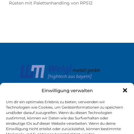
Rüsten mit Palettenhandling von RPS12
Einwilligung verwalten
Um dir ein optimales Erlebnis zu bieten, verwenden wir
Links
Service
Technologien wie Cookies, um Geräteinformationen zu speichern
und/oder darauf zuzugreifen. Wenn du diesen Technologien
Unternehmen
Kontakt
zustimmst, können wir Daten wie das Surfverhalten oder
eindeutige IDs auf dieser Website verarbeiten. Wenn du deine
Leistungen
Download
Einwilligung nicht erteilst oder zurückziehst, können bestimmte